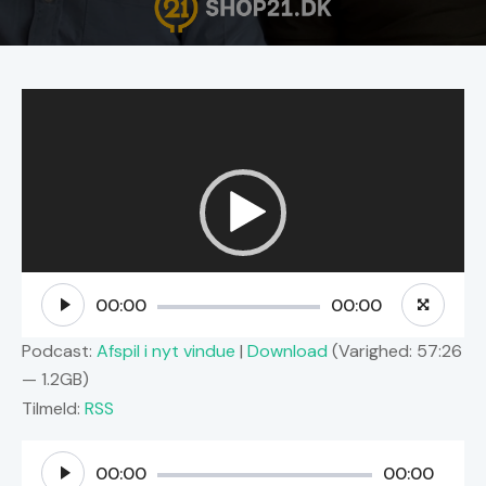
Videoafspiller
00:00
00:00
Podcast:
Afspil i nyt vindue
|
Download
(Varighed: 57:26
— 1.2GB)
Tilmeld:
RSS
Lydafspiller
00:00
00:00