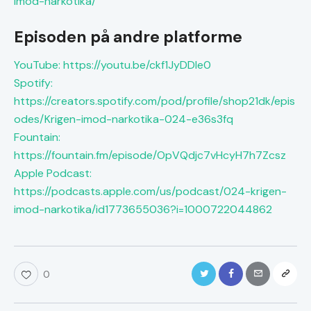
imod-narkotika/
Episoden på andre platforme
YouTube: https://youtu.be/ckf1JyDDle0
Spotify:
https://creators.spotify.com/pod/profile/shop21dk/epis
odes/Krigen-imod-narkotika-024-e36s3fq
Fountain:
https://fountain.fm/episode/OpVQdjc7vHcyH7h7Zcsz
Apple Podcast:
https://podcasts.apple.com/us/podcast/024-krigen-
imod-narkotika/id1773655036?i=1000722044862
0