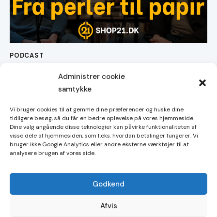
PODCAST
#017 Fra perler til papir – penges historie
Administrer cookie
samtykke
Vi bruger cookies til at gemme dine præferencer og huske dine
tidligere besøg, så du får en bedre oplevelse på vores hjemmeside.
Dine valg angående disse teknologier kan påvirke funktionaliteten af
Handelsbetingelser
visse dele af hjemmesiden, som f.eks. hvordan betalinger fungerer. Vi
bruger ikke Google Analytics eller andre eksterne værktøjer til at
Cookies
analysere brugen af vores side.
Godkend
Copyright © 2026. Alle rettigheder forbeholdes.
Afvis
Shop21 ApS. CVR-nummer 44659271.