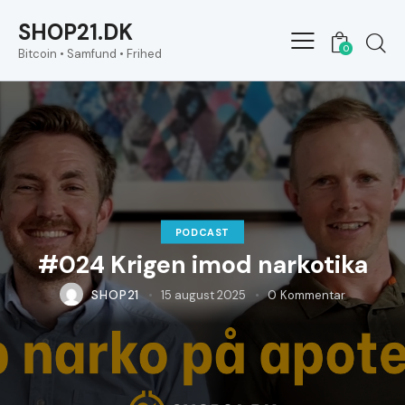
SHOP21.DK
0
Bitcoin • Samfund • Frihed
PODCAST
#024 Krigen imod narkotika
SHOP21
15 august 2025
0
Kommentar