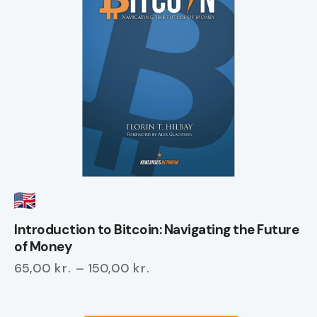
Introduction to Bitcoin: Navigating the Future
of Money
65,00
kr.
–
150,00
kr.
Prisinterval:
65,00 kr.
Dette
til
vare
150,00 kr.