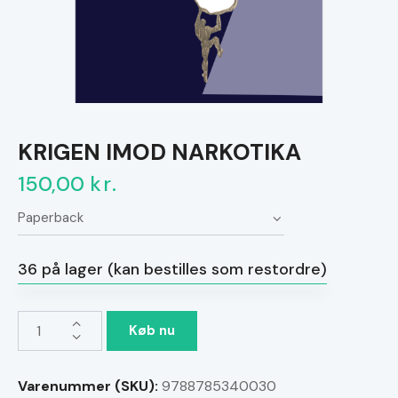
KRIGEN IMOD NARKOTIKA
150,00
kr.
36 på lager (kan bestilles som restordre)
KRIGEN
Køb nu
IMOD
NARKOTIKA
Varenummer (SKU):
9788785340030
antal