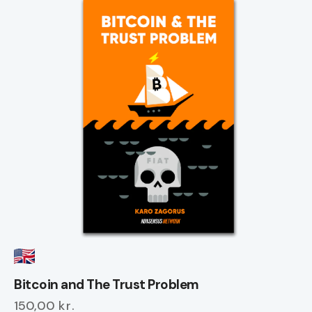
har
flere
varianter.
Mulighederne
kan
vælges
på
varesiden
Bitcoin and The Trust Problem
150,00
kr.