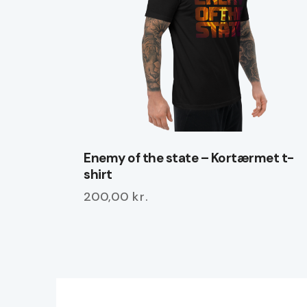
Enemy of the state – Kortærmet t-
shirt
200,00
kr.
Dette
vare
har
flere
varianter.
Mulighederne