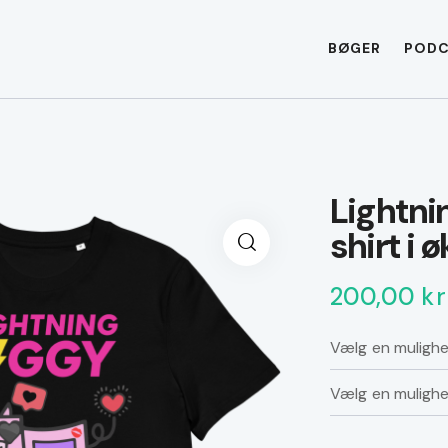
BØGER
POD
Lightni
shirt i
200,00
kr