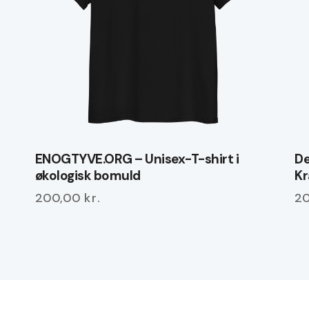
ENOGTYVE.ORG – Unisex-T-shirt i
De
økologisk bomuld
Kr
200,00
kr.
2
Dette
De
vare
va
har
ha
flere
fl
varianter.
va
Mulighederne
Mu