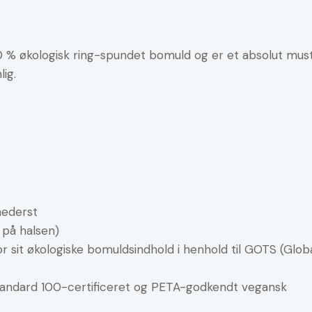
0 % økologisk ring-spundet bomuld og er et absolut must-
ig.
nederst
 på halsen)
 for sit økologiske bomuldsindhold i henhold til GOTS (Glo
Standard 100-certificeret og PETA-godkendt vegansk