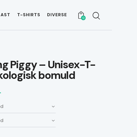
CAST
T-SHIRTS
DIVERSE
0
ng Piggy – Unisex-T-
 økologisk bomuld
.