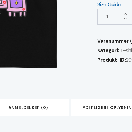
Size Guide
Lightning
Piggy
-
Unisex-
Varenummer (
T-
Kategori:
T-shi
shirt
Produkt-ID:
29
i
økologisk
bomuld
antal
ANMELDELSER (0)
YDERLIGERE OPLYSNI