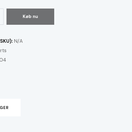
Køb nu
SKU):
N/A
rts
04
NGER