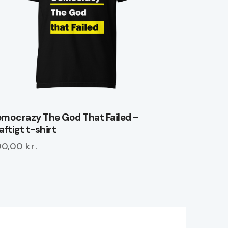
mocrazy The God That Failed –
aftigt t-shirt
00,00
kr.
tte
re
r
ere
rianter.
lighederne