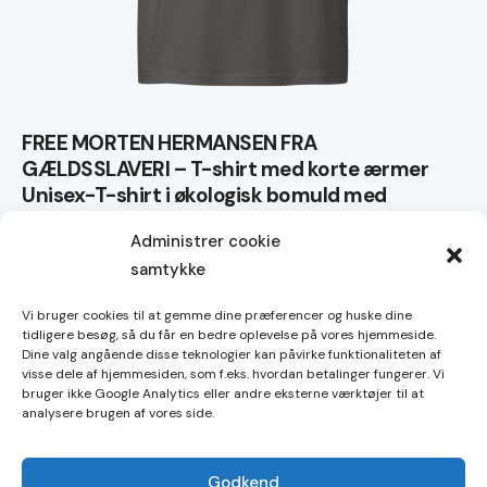
FREE MORTEN HERMANSEN FRA
GÆLDSSLAVERI – T-shirt med korte ærmer
Unisex-T-shirt i økologisk bomuld med
mellemlang ærme
Administrer cookie
150,00
kr.
samtykke
Dette
vare
Vi bruger cookies til at gemme dine præferencer og huske dine
har
tidligere besøg, så du får en bedre oplevelse på vores hjemmeside.
Dine valg angående disse teknologier kan påvirke funktionaliteten af
Handelsbetingelser
flere
visse dele af hjemmesiden, som f.eks. hvordan betalinger fungerer. Vi
varianter.
bruger ikke Google Analytics eller andre eksterne værktøjer til at
Cookies
analysere brugen af vores side.
Mulighederne
kan
vælges
Godkend