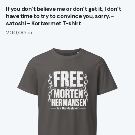
If you don’t believe me or don’t get it, I don’t
have time to try to convince you, sorry. -
satoshi – Kortærmet T-shirt
200,00
kr.
Dette
vare
har
flere
varianter.
Mulighederne
kan
vælges
på
varesiden