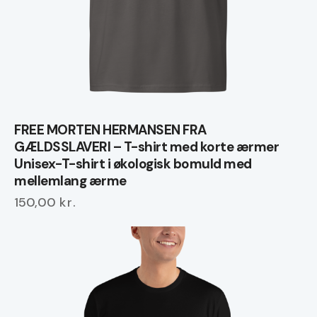
FREE MORTEN HERMANSEN FRA
GÆLDSSLAVERI – T-shirt med korte ærmer
Unisex-T-shirt i økologisk bomuld med
mellemlang ærme
150,00
kr.
Dette
vare
har
flere
varianter.
Mulighederne