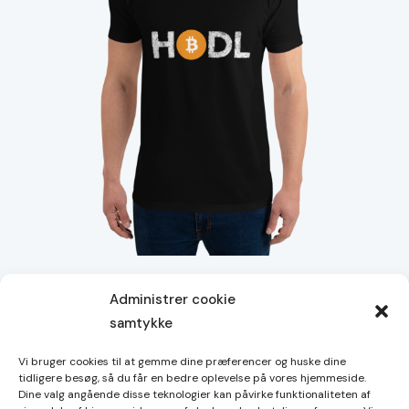
kan
vælges
på
varesiden
HODL – Tætsiddende t-shirt
Administrer cookie
200,00
kr.
samtykke
Dette
vare
Vi bruger cookies til at gemme dine præferencer og huske dine
har
tidligere besøg, så du får en bedre oplevelse på vores hjemmeside.
Dine valg angående disse teknologier kan påvirke funktionaliteten af
Handelsbetingelser
flere