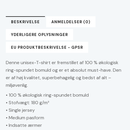
i
økologisk
bomuld
BESKRIVELSE
ANMELDELSER (0)
antal
YDERLIGERE OPLYSNINGER
EU PRODUKTBESKRIVELSE - GPSR
Denne unisex-T-shirt er fremstillet af 100 % økologisk
ring-spundet bomuld og er et absolut must-have. Den
er af høj kvalitet, superbehagelig og bedst af alt –
miljøvenlig.
• 100 % økologisk ring-spundet bomuld
• Stofvægt: 180 g/m²
• Single jersey
• Medium pasform
• Indsatte ærmer