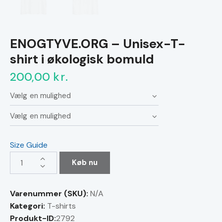
ENOGTYVE.ORG – Unisex-T-
shirt i økologisk bomuld
200,00
kr.
Size Guide
ENOGTYVE.ORG
Køb nu
-
Unisex-
Varenummer (SKU):
N/A
T-
Kategori:
T-shirts
shirt
Produkt-ID:
2792