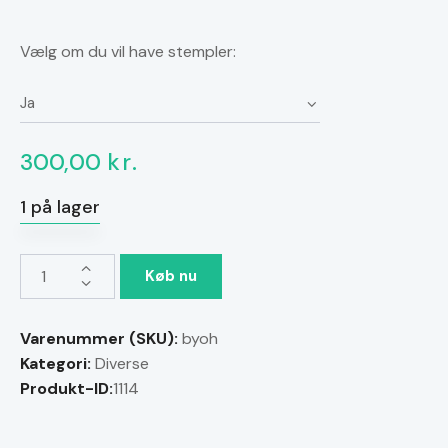
Vælg om du vil have stempler:
300,00
kr.
1 på lager
Bring
Køb nu
Your
Own
Varenummer (SKU):
byoh
Hammer
Kategori:
Diverse
-
Produkt-ID:
1114
Cold
Storage