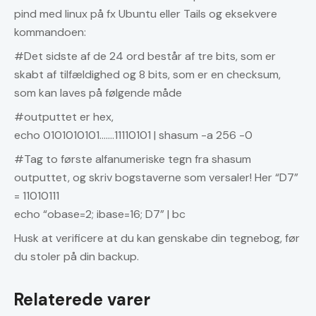
pind med linux på fx Ubuntu eller Tails og eksekvere
kommandoen:
#Det sidste af de 24 ord består af tre bits, som er
skabt af tilfældighed og 8 bits, som er en checksum,
som kan laves på følgende måde
#outputtet er hex,
echo 0101010101…….11110101 | shasum -a 256 -0
#Tag to første alfanumeriske tegn fra shasum
outputtet, og skriv bogstaverne som versaler! Her “D7”
= 11010111
echo “obase=2; ibase=16; D7” | bc
Husk at verificere at du kan genskabe din tegnebog, før
du stoler på din backup.
Relaterede varer