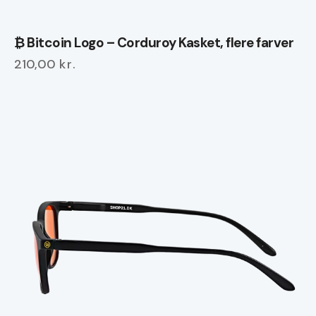
₿ Bitcoin Logo – Corduroy Kasket, flere farver
210,00
kr.
Dette
vare
har
flere
varianter.
Mulighederne
kan
vælges
på
varesiden