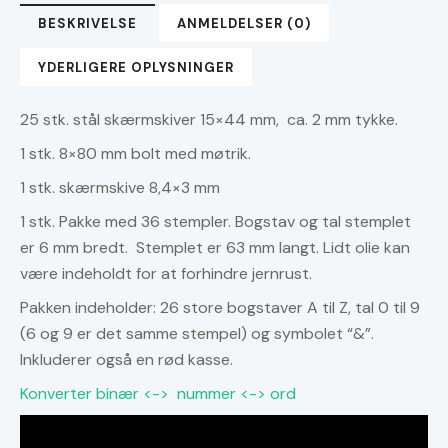
Wallet
BESKRIVELSE
ANMELDELSER (0)
antal
YDERLIGERE OPLYSNINGER
25 stk. stål skærmskiver 15×44 mm, ca. 2 mm tykke.
1 stk. 8×80 mm bolt med møtrik.
1 stk. skærmskive 8,4×3 mm
1 stk. Pakke med 36 stempler. Bogstav og tal stemplet
er 6 mm bredt. Stemplet er 63 mm langt. Lidt olie kan
være indeholdt for at forhindre jernrust.
Pakken indeholder: 26 store bogstaver A til Z, tal 0 til 9
(6 og 9 er det samme stempel) og symbolet “&”.
Inkluderer også en rød kasse.
Konverter binær <-> nummer <-> ord