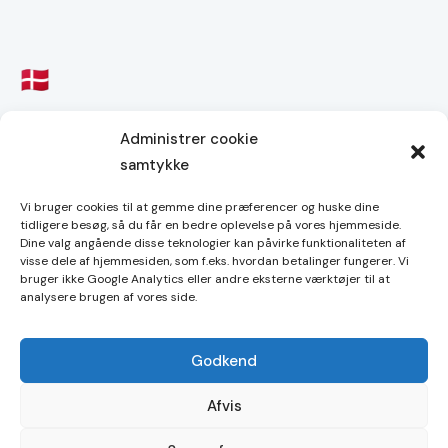
Briller med blå-lys filter – orange
Administrer cookie
260,00
kr.
samtykke
Vi bruger cookies til at gemme dine præferencer og huske dine
tidligere besøg, så du får en bedre oplevelse på vores hjemmeside.
Dine valg angående disse teknologier kan påvirke funktionaliteten af
Handelsbetingelser
visse dele af hjemmesiden, som f.eks. hvordan betalinger fungerer. Vi
bruger ikke Google Analytics eller andre eksterne værktøjer til at
Cookies
analysere brugen af vores side.
Godkend
Copyright © 2026. Alle rettigheder forbeholdes.
Afvis
Shop21 ApS. CVR-nummer 44659271.
c/o Legal Desk ApS, Njalsgade 21F, 2, 2300 København S.