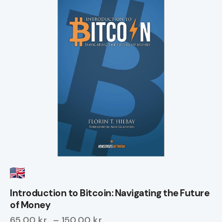
Introduction to Bitcoin: Navigating the Future
of Money
65,00
kr.
–
150,00
kr.
Prisinterval: