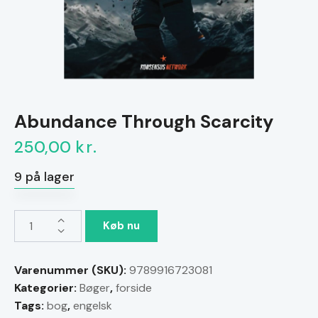
Abundance Through Scarcity
250,00
kr.
9 på lager
Abundance
Køb nu
Through
Scarcity
Varenummer (SKU):
9789916723081
antal
Kategorier:
Bøger
,
forside
Tags:
bog
,
engelsk