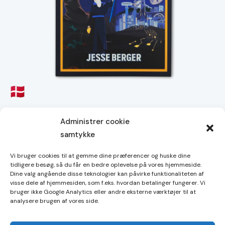
Magiske Internetpenge: En bog om Bitcoin
Administrer cookie
200,00
kr.
samtykke
Vi bruger cookies til at gemme dine præferencer og huske dine
tidligere besøg, så du får en bedre oplevelse på vores hjemmeside.
Handelsbetingelser
Dine valg angående disse teknologier kan påvirke funktionaliteten af
visse dele af hjemmesiden, som f.eks. hvordan betalinger fungerer. Vi
bruger ikke Google Analytics eller andre eksterne værktøjer til at
Cookies
analysere brugen af vores side.