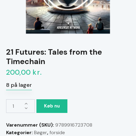
21 Futures: Tales from the
Timechain
200,00
kr.
8 på lager
21
Køb nu
Futures:
Tales
Varenummer (SKU):
9789916723708
from
Kategorier:
Bøger
,
forside
the