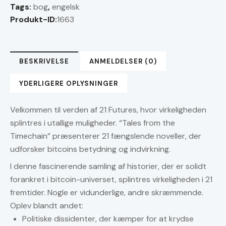
Tags:
bog
,
engelsk
Timechain
Produkt-ID:
1663
antal
BESKRIVELSE
ANMELDELSER (0)
YDERLIGERE OPLYSNINGER
Velkommen til verden af 21 Futures, hvor virkeligheden
splintres i utallige muligheder. “Tales from the
Timechain” præsenterer 21 fængslende noveller, der
udforsker bitcoins betydning og indvirkning.
I denne fascinerende samling af historier, der er solidt
forankret i bitcoin-universet, splintres virkeligheden i 21
fremtider. Nogle er vidunderlige, andre skræmmende.
Oplev blandt andet:
Politiske dissidenter, der kæmper for at krydse