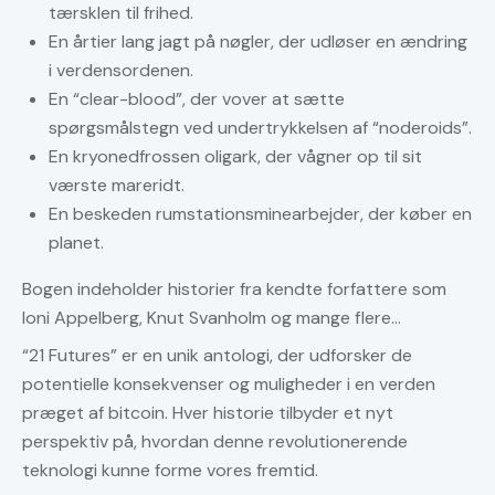
tærsklen til frihed.
En årtier lang jagt på nøgler, der udløser en ændring
i verdensordenen.
En “clear-blood”, der vover at sætte
spørgsmålstegn ved undertrykkelsen af “noderoids”.
En kryonedfrossen oligark, der vågner op til sit
værste mareridt.
En beskeden rumstationsminearbejder, der køber en
planet.
Bogen indeholder historier fra kendte forfattere som
Ioni Appelberg, Knut Svanholm og mange flere…
“21 Futures” er en unik antologi, der udforsker de
potentielle konsekvenser og muligheder i en verden
præget af bitcoin. Hver historie tilbyder et nyt
perspektiv på, hvordan denne revolutionerende
teknologi kunne forme vores fremtid.