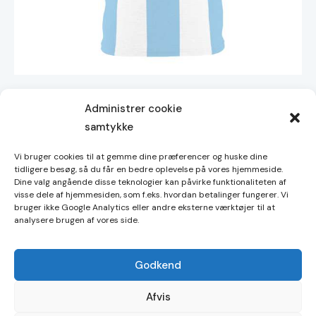
Mises eller Messi
Administrer cookie
275,00
kr.
samtykke
Dette
vare
Vi bruger cookies til at gemme dine præferencer og huske dine
har
tidligere besøg, så du får en bedre oplevelse på vores hjemmeside.
Dine valg angående disse teknologier kan påvirke funktionaliteten af
Handelsbetingelser
flere
visse dele af hjemmesiden, som f.eks. hvordan betalinger fungerer. Vi
varianter.
bruger ikke Google Analytics eller andre eksterne værktøjer til at
Cookies
analysere brugen af vores side.
Mulighederne
kan
vælges
Godkend
på
Copyright © 2026. Alle rettigheder forbeholdes.
Afvis
varesiden
Shop21 ApS. CVR-nummer 44659271.