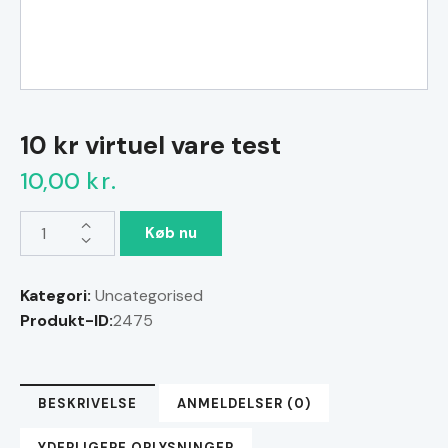
10 kr virtuel vare test
10,00
kr.
10
Køb nu
kr
virtuel
Kategori:
Uncategorised
vare
Produkt-ID:
2475
test
antal
BESKRIVELSE
ANMELDELSER (0)
YDERLIGERE OPLYSNINGER