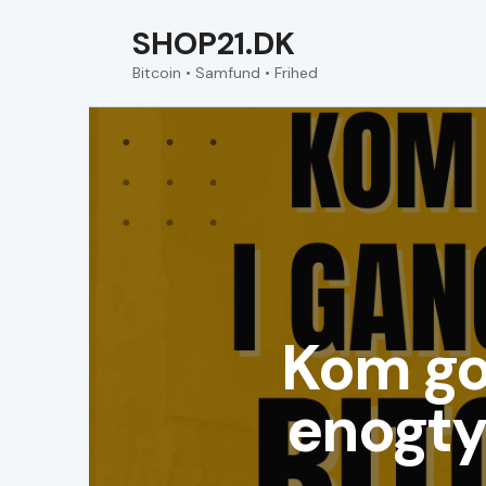
SHOP21.DK
Bitcoin • Samfund • Frihed
Kom go
enogty