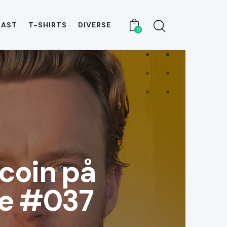
CAST
T-SHIRTS
DIVERSE
0
coin på
ke #037