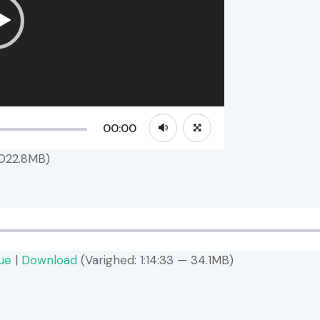
00:00
,022.8MB)
due
|
Download
(Varighed: 1:14:33 — 34.1MB)