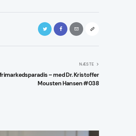
NÆSTE
 frimarkedsparadis – med Dr. Kristoffer
Mousten Hansen #038