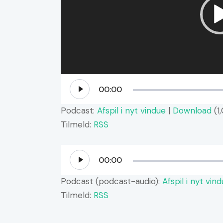
00:00
Podcast:
Afspil i nyt vindue
|
Download
(1
Tilmeld:
RSS
Lydafspiller
00:00
Podcast (podcast-audio):
Afspil i nyt vin
Tilmeld:
RSS