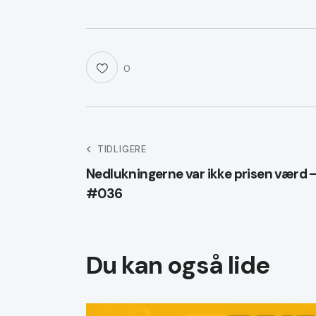
0
Indlægsnaviga
TIDLIGERE
Nedlukningerne var ikke prisen værd
#036
Du kan også lide