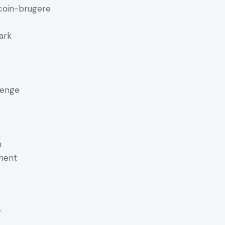
tcoin-brugere
ark
 Penge
n
ment
r