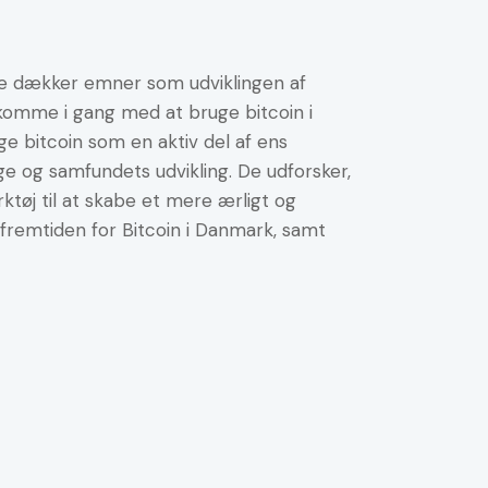
op
eller
De dækker emner som udviklingen af
ned
 komme i gang med at bruge bitcoin i
for
ge bitcoin som en aktiv del af ens
lyden.
e og samfundets udvikling. De udforsker,
tøj til at skabe et mere ærligt og
remtiden for Bitcoin i Danmark, samt