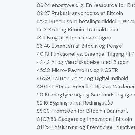
06:24 enogtyve.org: En ressource for Bi
09:27 Praktisk anvendelse af Bitcoin
12:25 Bitcoin som betalingsmiddel i Danm
15:13 Skat og Bitcoin-transaktioner
18:11 Brug af Bitcoin i hverdagen
36:48 Essensen af Bitcoin og Penge
40:13 Funktionel vs. Essentiel Tilgang til
42:42 AI og Værdiskabelse med Bitcoin
45:20 Micro-Payments og NOSTR
46:39 Twitter Kloner og Digital Indhold
49:07 Data og Privatliv i Bitcoin Verdene
50:19 enogtyve.org og Samfundsengage
52:15 Bygning af en Redningsbåd
55:39 Fremtiden for Bitcoin i Danmark
01:07:53 Gadgets og Innovation i Bitcoin
01:12:41 Afslutning og Fremtidige Initiative