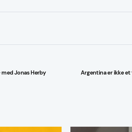
tion
 – med Jonas Herby
Argentina er ikke et