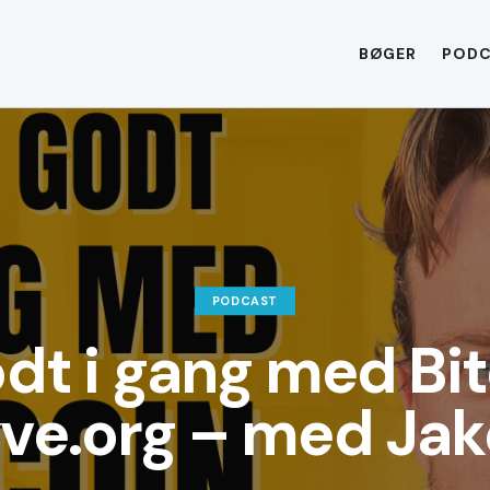
BØGER
POD
PODCAST
dt i gang med Bit
ve.org – med Ja