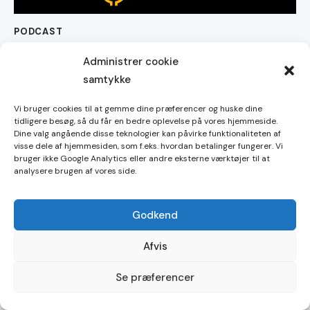
PODCAST
#022 Bitcoin på Filippinerne
Administrer cookie
samtykke
Vi bruger cookies til at gemme dine præferencer og huske dine
tidligere besøg, så du får en bedre oplevelse på vores hjemmeside.
Dine valg angående disse teknologier kan påvirke funktionaliteten af
Handelsbetingelser
visse dele af hjemmesiden, som f.eks. hvordan betalinger fungerer. Vi
bruger ikke Google Analytics eller andre eksterne værktøjer til at
Cookies
analysere brugen af vores side.
Godkend
Copyright © 2026. Alle rettigheder forbeholdes.
Afvis
Shop21 ApS. CVR-nummer 44659271.
c/o Legal Desk ApS, Njalsgade 21F, 2, 2300 København S.
Se præferencer
Kontakt email: shop21dk@gmail.com.