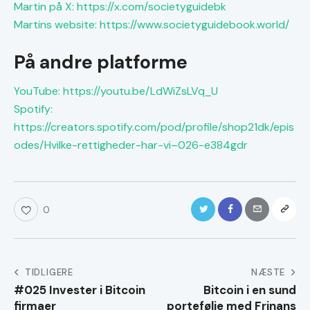
Martin på X: https://x.com/societyguidebk
Martins website: https://www.societyguidebook.world/
På andre platforme
YouTube: https://youtu.be/LdWiZsLVq_U
Spotify:
https://creators.spotify.com/pod/profile/shop21dk/epis
odes/Hvilke-rettigheder-har-vi–026-e384gdr
0
Indlægsnavigation
TIDLIGERE
NÆSTE
#025 Invester i Bitcoin
Bitcoin i en sund
firmaer
portefølje med Frinans