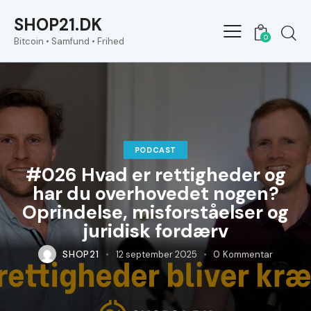
SHOP21.DK
0
Bitcoin • Samfund • Frihed
PODCAST
#026 Hvad er rettigheder og
har du overhovedet nogen?
Oprindelse, misforståelser og
juridisk fordærv
SHOP21
12 september 2025
0
Kommentar