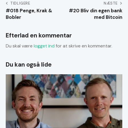
Indlægsnavigation
TIDLIGERE
NÆSTE
#018 Penge, Krak &
#20 Bliv din egen bank
Bobler
med Bitcoin
Efterlad en kommentar
Du skal være
logget ind
for at skrive en kommentar.
Du kan også lide