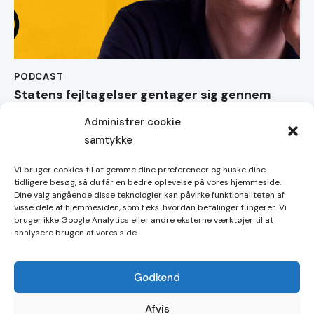
PODCAST
Statens fejltagelser gentager sig gennem
danmarkshistorien – med Uffe Merrild #035
Administrer cookie
samtykke
Vi bruger cookies til at gemme dine præferencer og huske dine
tidligere besøg, så du får en bedre oplevelse på vores hjemmeside.
Dine valg angående disse teknologier kan påvirke funktionaliteten af
Handelsbetingelser
visse dele af hjemmesiden, som f.eks. hvordan betalinger fungerer. Vi
bruger ikke Google Analytics eller andre eksterne værktøjer til at
Cookies
analysere brugen af vores side.
Godkend
Copyright © 2026. Alle rettigheder forbeholdes.
Afvis
Shop21 ApS. CVR-nummer 44659271.