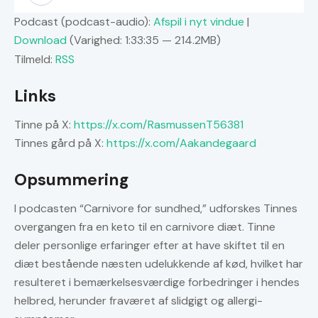
Podcast (podcast-audio):
Afspil i nyt vindue
|
Download
(Varighed: 1:33:35 — 214.2MB)
Tilmeld:
RSS
Links
Tinne på X:
https://x.com/RasmussenT56381
Tinnes gård på X:
https://x.com/Aakandegaard
Opsummering
I podcasten “Carnivore for sundhed,” udforskes Tinnes
overgangen fra en keto til en carnivore diæt. Tinne
deler personlige erfaringer efter at have skiftet til en
diæt bestående næsten udelukkende af kød, hvilket har
resulteret i bemærkelsesværdige forbedringer i hendes
helbred, herunder fraværet af slidgigt og allergi-