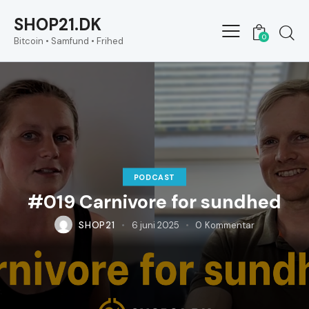
SHOP21.DK
0
Bitcoin • Samfund • Frihed
PODCAST
#019 Carnivore for sundhed
SHOP21
6 juni 2025
0
Kommentar