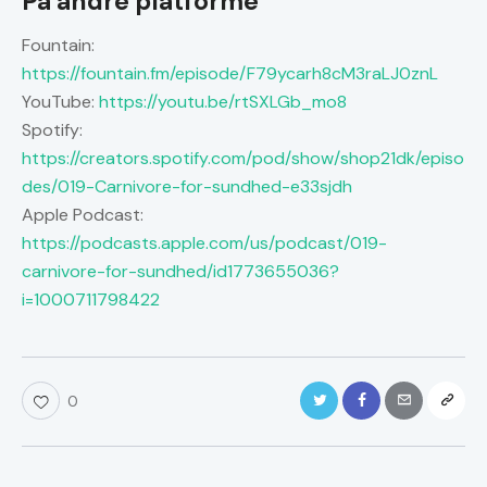
På andre platforme
Fountain:
https://fountain.fm/episode/F79ycarh8cM3raLJ0znL
YouTube:
https://youtu.be/rtSXLGb_mo8
Spotify:
https://creators.spotify.com/pod/show/shop21dk/episo
des/019-Carnivore-for-sundhed-e33sjdh
Apple Podcast:
https://podcasts.apple.com/us/podcast/019-
carnivore-for-sundhed/id1773655036?
i=1000711798422
0