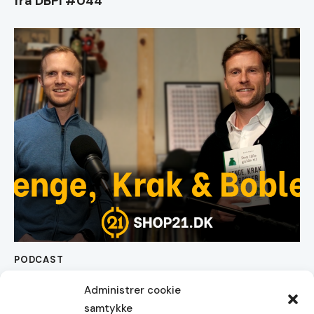
fra DBPI #044
PODCAST
#018 Penge, Krak & Bobler
Administrer cookie
samtykke