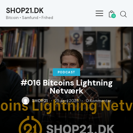
SHOP21.DK
0
Bitcoin • Samfund • Frihed
PODCAST
#016 Bitcoins Lightning
Netværk
SHOP21
25 april 2025
0
Kommentar