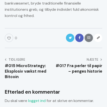
bankvæsenet, bryde traditionelle finansielle
institutioners greb, og tilbyde individet fuld økonomisk
kontrol og frihed.
0
Indlægsnavigation
TIDLIGERE
NÆSTE
#015 MicroStrategy:
#017 Fra perler til papir
Eksplosiv vækst med
– penges historie
Bitcoin
Efterlad en kommentar
Du skal være
logget ind
for at skrive en kommentar.